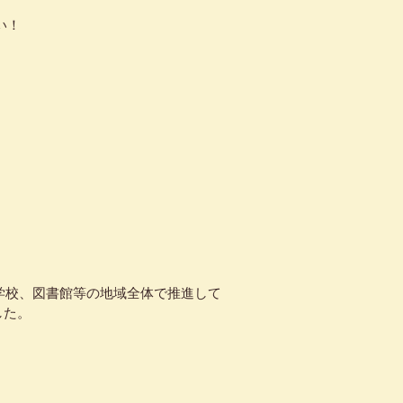
い！
や学校、図書館等の地域全体で推進して
した。