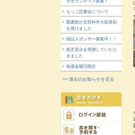
せボランティア募集！
ちっご読書会について
図書館が文部科学大臣表彰
を受けました
雑誌スポンサー募集中！！
紙芝居台を寄贈していただ
きました
毎週金曜日限定
>> 過去のお知らせを見る