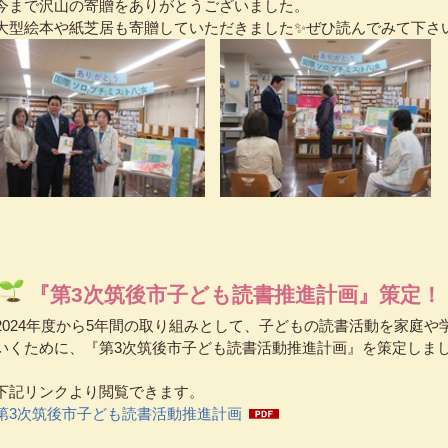
今まで沢山の寄贈をありがとうございました。
大型絵本や紙芝居も寄贈していただきました✨ぜひ読んでみて下さ
『第3次筑後市子ども読書推進計画』策定！
2024年度から5年間の取り組みとして、子どもの読書活動を家庭
いくために、『第3次筑後市子ども読書活動推進計画』を策定しま
下記リンクより閲覧できます。
第3次筑後市子ども読書活動推進計画