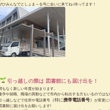
ぜひみんなでとしょま～る号に会いに来てね♪待ってます！
引っ越しの際は 図書館にも届け出を！
間もなく新しい年度が始まります。
進学や就職、職場の異動などで市内から転出する方もいるのではな
（特に
携帯電話番号
）
引っ越しなどで住所や電話番号
が変更に
図書館に届け出をお願いします!