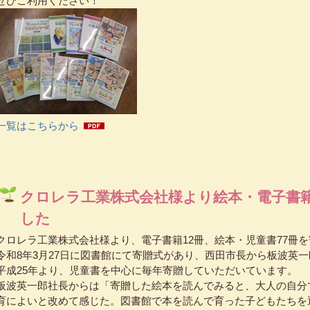
ぜひご利用ください！
一覧はこちらから
クロレラ工業株式会社様より絵本・電子書
した
クロレラ工業株式会社様より、電子書籍12冊、絵本・児童書
77
冊を
令和
8
年
3
月
27
日に図書館にて寄贈式があり、西田市長から板波英一
平成
25
年より、児童書を中心に毎年寄贈していただいています。
板波英一郎社長からは「寄贈した絵本を読んでみると、大人の自分
育によいと改めて感じた。図書館で本を読んで育った子どもたちを