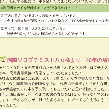
また、転出する際には、本を借りたままになっていないか、併せて
●利用者カードを登録することができるのは・・・
①市内に住んでいるまたは通勤・通学している人
※会社の所在地が記載されている名刺など、勤務地が分かるものや学
②八女市、広川町、大木町に住んでいる人
※運転免許証などの本人確認ができるものが必要です。
国際ソロプチミスト八女様より 40年の活
子ども・女性・青少年育成のため活動されてきた国際ソロプチミス
絵本・児童書等最後の寄贈をしていただきました！
筑後市立図書館には2010年より、7度にわたり本や書架など寄贈し
6/27（金）図書館内で寄贈式を行い、代表の平田様より「便利な
ちや保護者の方に本を手に取ってもらいたいと思い寄贈しました。
また、西田市長より「今まで図書の寄贈をはじめ、色々な形で関わ
ります。子どもたちが１冊でも多く本を手に取ってもらえるように
ありました。