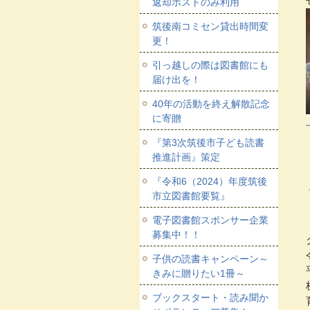
返却ポストのみ利用
筑後南コミセン貸出時間変
更！
引っ越しの際は図書館にも
届け出を！
40年の活動を終え解散記念
に寄贈
『第3次筑後市子ども読書
推進計画』策定
『令和6（2024）年度筑後
市立図書館要覧』
電子図書館スポンサー企業
募集中！！
子供の読書キャンペーン～
きみに贈りたい1冊～
ブックスタート・読み聞か