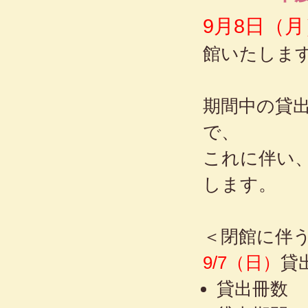
9月8日（月
館いたしま
期間中の貸
で、
これに伴い
します。
＜閉館に伴
9/7（日）
貸
貸出冊数 