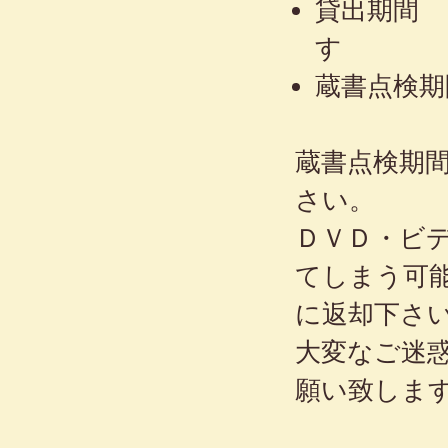
貸出期間 
す
蔵書点検期
蔵書点検期
さい。
ＤＶＤ・ビ
てしまう可
に返却下さ
大変なご迷
願い致しま