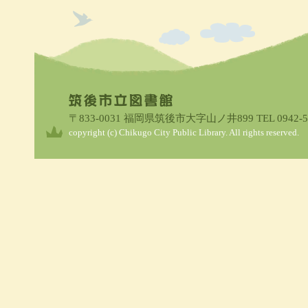
〒833-0031 福岡県筑後市大字山ノ井899 TEL 0942-51
copyright (c) Chikugo City Public Library. All rights reserved.