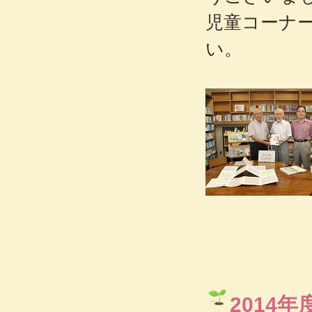
児童コーナ
い。
2014